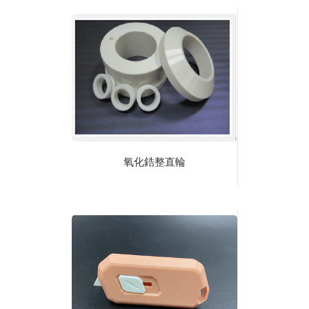
氧化鋯整直輪