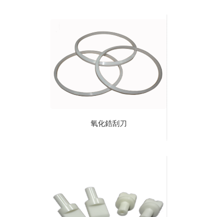
氧化鋯刮刀