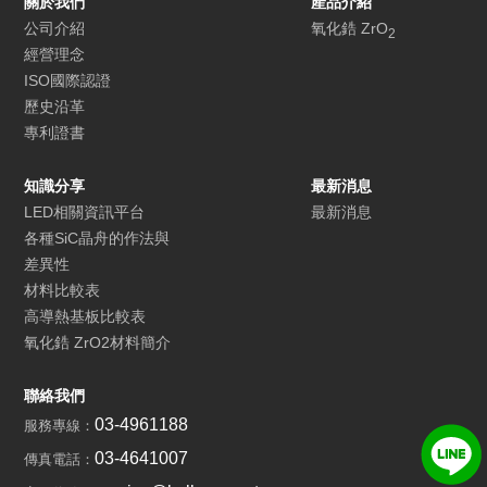
關於我們
產品介紹
公司介紹
氧化鋯 ZrO
2
經營理念
ISO國際認證
歷史沿革
專利證書
知識分享
最新消息
LED相關資訊平台
最新消息
各種SiC晶舟的作法與
差異性
材料比較表
高導熱基板比較表
氧化鋯 ZrO2材料簡介
聯絡我們
03-4961188
服務專線：
03-4641007
傳真電話：