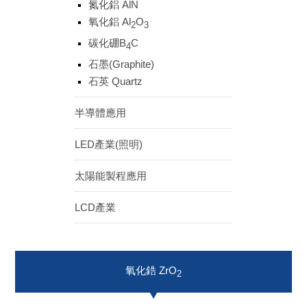
氮化鋁 AlN
ENGLISH
日本語
氧化鋁 Al
O
2
3
簡中
繁體
碳化硼B
C
4
石墨(Graphite)
石英 Quartz
半導體應用
LED產業(照明)
太陽能製程應用
LCD產業
氧化鋯 ZrO
2