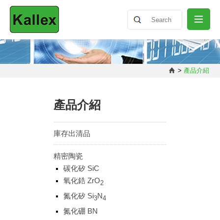
關於我們
>
產品介紹
最新消息
產品介紹
產品介紹
庫存出清品
精密陶瓷
知識分享
碳化矽 SiC
氧化鋯 ZrO
2
聯絡我們
氮化矽 Si
N
3
4
氮化硼 BN