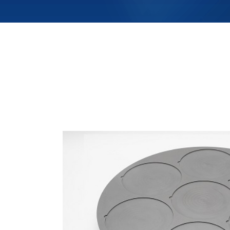
碳化矽ICP承