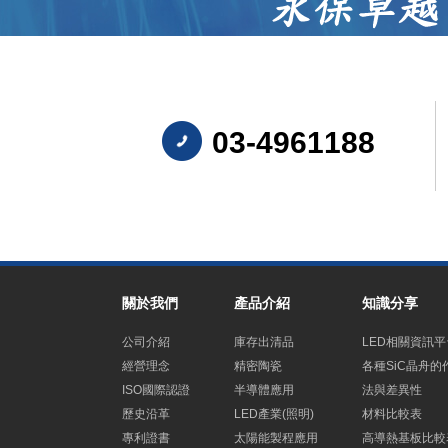
03-4961188
關於我們
產品介紹
知識分享
公司介紹
庫存出清品
LED相關資訊平
經營理念
精密陶瓷
各種SiC晶舟的
ISO國際認證
半導體應用
法與差異性
歷史沿革
LED產業(照明)
材料比較表
專利證書
太陽能製程應用
高導熱基板比較