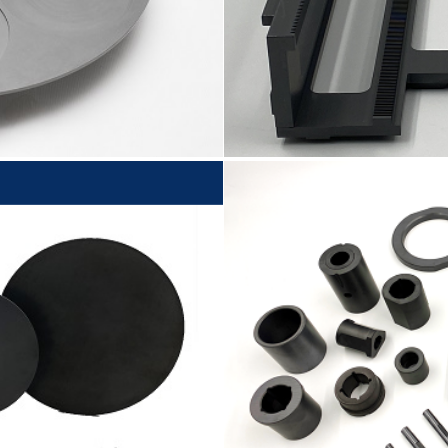
矽真空吸盤)
碳化矽機械