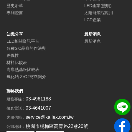
歷史沿革
LED產業(照明)
專利證書
太陽能製程應用
LCD產業
知識分享
最新消息
LED相關資訊平台
最新消息
各種SiC晶舟的作法與
差異性
材料比較表
高導熱基板比較表
氧化鋯 ZrO2材料簡介
聯絡我們
03-4961188
服務專線：
03-4641007
傳真電話：
service@kallex.com.tw
客服信箱：
桃園市楊梅區高青路22巷20號
公司地址：