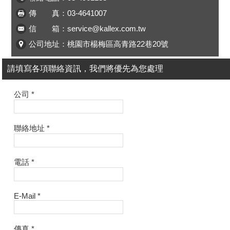
ENGLISH
日本語
傳 真：03-4641007
信 箱：service@kallex.com.tw
簡中
繁體
公司地址：桃園市楊梅區高青路22巷20號
請填寫各項聯絡資訊，我們將優先為您處理
公司
*
聯絡地址
*
電話
*
E-Mail
*
傳真
*