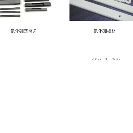
氮化硼蒸發舟
氮化硼板材
< Prev
1
Next >