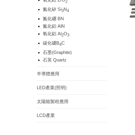
2
氮化矽 Si
N
3
4
氮化硼 BN
氮化鋁 AlN
氧化鋁 Al
O
2
3
碳化硼B
C
4
石墨(Graphite)
石英 Quartz
半導體應用
LED產業(照明)
太陽能製程應用
LCD產業