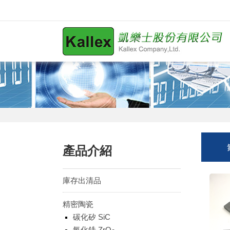
產品介紹
庫存出清品
精密陶瓷
碳化矽 SiC
氧化鋯 ZrO