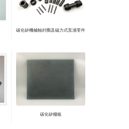
碳化矽機械軸封圈及磁力式泵浦零件
碳化矽棚板