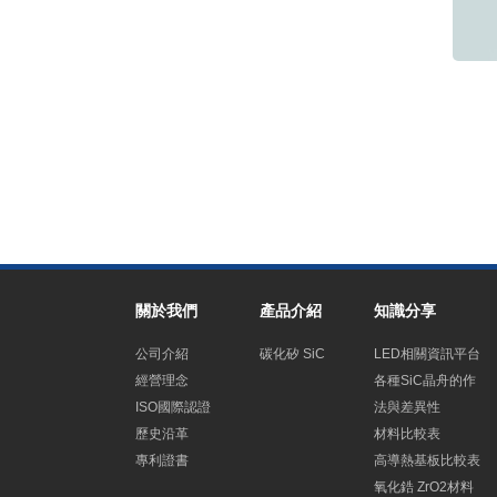
關於我們
產品介紹
知識分享
公司介紹
碳化矽 SiC
LED相關資訊平台
經營理念
各種SiC晶舟的作
ISO國際認證
法與差異性
歷史沿革
材料比較表
專利證書
高導熱基板比較表
氧化鋯 ZrO2材料