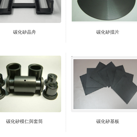
碳化矽晶舟
碳化矽擋片
碳化矽模仁與套筒
碳化矽基板