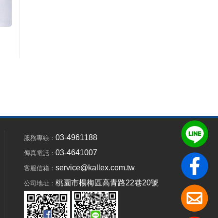
03-4961188
服務專線：
03-4641007
傳真電話：
service@kallex.com.tw
客服信箱：
桃園市楊梅區高青路22巷20號
公司地址：