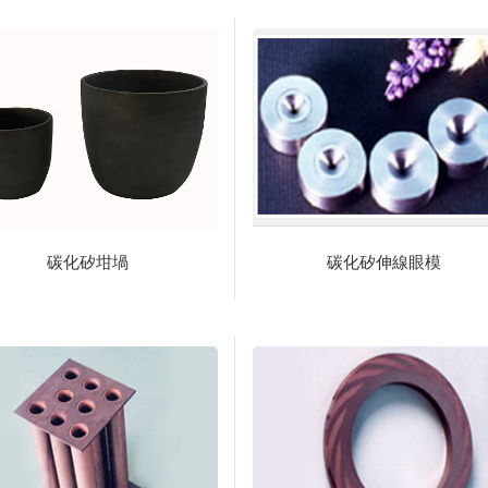
碳化矽坩堝
碳化矽伸線眼模