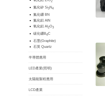
2
氮化矽 Si
N
3
4
氮化硼 BN
氮化鋁 AlN
氧化鋁 Al
O
2
3
碳化硼B
C
4
石墨(Graphite)
石英 Quartz
半導體應用
LED產業(照明)
太陽能製程應用
LCD產業