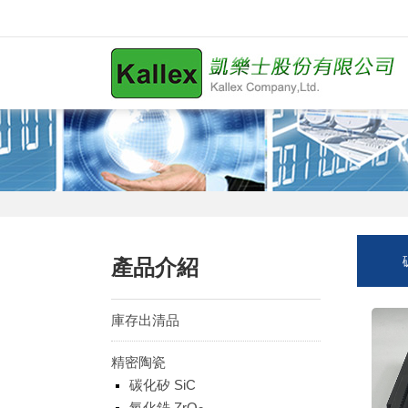
產品介紹
庫存出清品
精密陶瓷
碳化矽 SiC
氧化鋯 ZrO