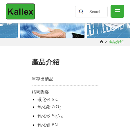
關於我們
>
產品介紹
最新消息
產品介紹
產品介紹
庫存出清品
精密陶瓷
知識分享
碳化矽 SiC
氧化鋯 ZrO
2
聯絡我們
氮化矽 Si
N
3
4
氮化硼 BN