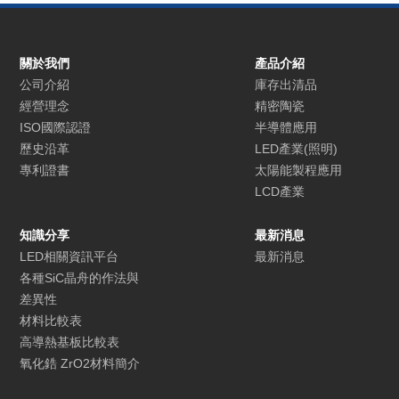
關於我們
產品介紹
公司介紹
庫存出清品
經營理念
精密陶瓷
ISO國際認證
半導體應用
歷史沿革
LED產業(照明)
專利證書
太陽能製程應用
LCD產業
知識分享
最新消息
LED相關資訊平台
最新消息
各種SiC晶舟的作法與
差異性
材料比較表
高導熱基板比較表
氧化鋯 ZrO2材料簡介