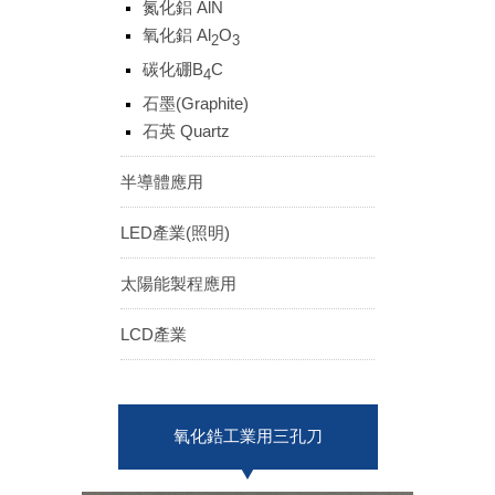
氮化鋁 AlN
ENGLISH
日本語
氧化鋁 Al
O
2
3
簡中
繁體
碳化硼B
C
4
石墨(Graphite)
石英 Quartz
半導體應用
LED產業(照明)
太陽能製程應用
LCD產業
氧化鋯工業用三孔刀