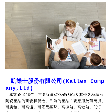
ENGLISH
日本語
簡中
繁體
凱樂士股份有限公司
(Kallex Comp
any,Ltd)
成立於1996年，主要從事碳化矽(SiC)及其他各種精密
陶瓷產品的研發和製造。目前的產品主要應用於耐磨損、
耐腐蝕、耐高溫、耐電漿轟擊、高導熱、高散熱、低汙