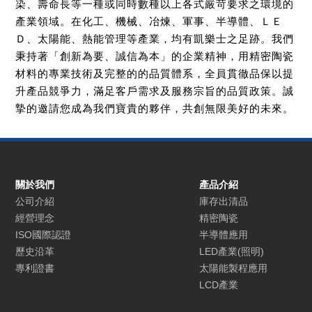
染、壽命長等一種或同時數種以上各式嚴苛要求之環境的
產業領域。在化工、機械、冶煉、軍事、半導體、ＬＥ
Ｄ、太陽能、熱能管理等產業，均有凱樂士之足跡。我們
秉持著「創新為要、誠信為本」的企業精神，用精密陶瓷
材料的專業技術及完整的的品質體系，全員貫徹品保以提
升產品競爭力，滿足客戶需求及服務宗旨的品質政策。誠
摯的邀請您成為我們寶貴的夥伴，共創無限美好的未來。
關於我們
產品介紹
公司介紹
庫存出清品
經營理念
精密陶瓷
ISO國際認證
半導體應用
歷史沿革
LED產業(照明)
專利證書
太陽能製程應用
LCD產業