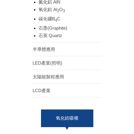
氮化鋁 AlN
ENGLISH
日本語
氧化鋁 Al
O
2
3
簡中
繁體
碳化硼B
C
4
石墨(Graphite)
石英 Quartz
半導體應用
LED產業(照明)
太陽能製程應用
LCD產業
氧化鋯吸嘴