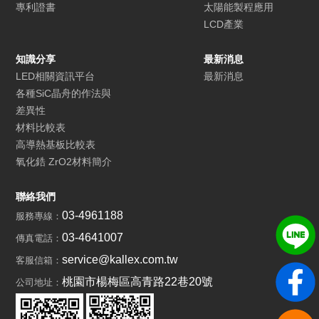
專利證書
太陽能製程應用
LCD產業
知識分享
最新消息
LED相關資訊平台
最新消息
各種SiC晶舟的作法與
差異性
材料比較表
高導熱基板比較表
氧化鋯 ZrO2材料簡介
聯絡我們
03-4961188
服務專線：
03-4641007
傳真電話：
service@kallex.com.tw
客服信箱：
桃園市楊梅區高青路22巷20號
公司地址：