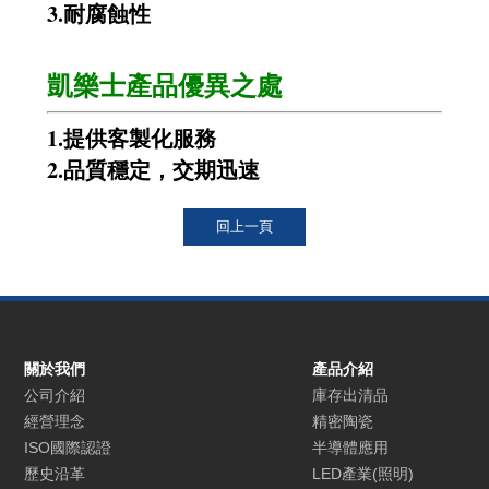
3.耐腐蝕性
凱樂士產品優異之處
1.提供客製化服務
2.品質穩定，交期迅速
關於我們
產品介紹
公司介紹
庫存出清品
經營理念
精密陶瓷
ISO國際認證
半導體應用
歷史沿革
LED產業(照明)