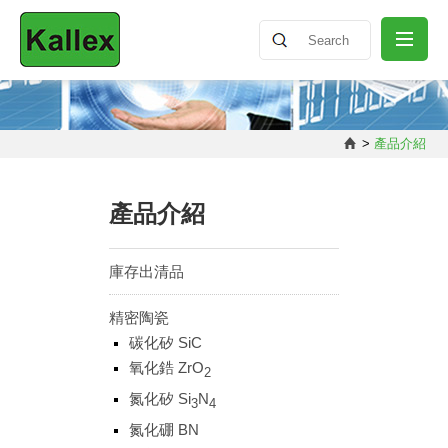
關於我們
>
產品介紹
最新消息
產品介紹
產品介紹
庫存出清品
精密陶瓷
知識分享
碳化矽 SiC
氧化鋯 ZrO
2
聯絡我們
氮化矽 Si
N
3
4
氮化硼 BN