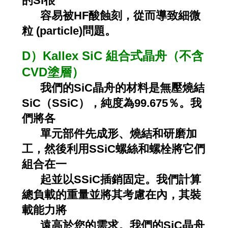
的Si很
容易被HF酸蝕
刻，從而導致細微
粒 (particle)問題。
D）Kallex SiC 組合式晶舟（不含
CVD塗層）
我們的SiC晶舟的材料是無壓燒結
SiC（SSiC），純度為99.675％
。我
們將各
單元部件先成形、燒結和研磨加
工，然後利用SSiC螺絲和螺栓
將它們
組合在一
起並以SSiC插銷固定。我們計算
總負載的重量並將其考慮在
內，其裝
載能力將
遠高於您的需求。我們的SiC晶舟