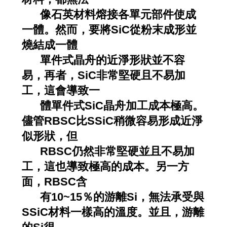
像
石英材料熔接各單元部件使成
一體。然而，要將SiC從粉末成形並
燒結成一體
單件
式晶舟的近淨形狀並不容
易，再者，SiC非常堅硬且不易加
工，這會導致一
體單件
式SiC晶舟加工成本極高。
儘管RBSC比SSiC稍微容易形成近淨
似形狀，但
RBSC仍
然非常堅硬並且不易加
工，這也導致極高的成本。另一方
面，RBSC含
有10~15％
的游離Si，無法承受與
SSiC材料一樣高的溫度。並且，游離