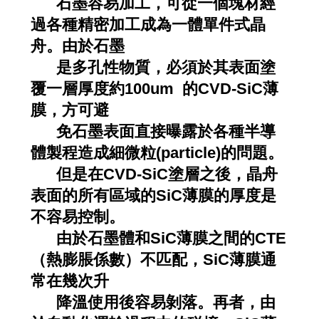
石墨容易加工，可從一個塊材經
過各種精密加工成為一體單件式晶
舟。由於石墨
是多孔性物質，必須於其表面塗
覆一層厚度約100um 的CVD-SiC薄
膜，方可避
免石墨表面直接曝露於各種半導
體製程造成細微粒(particle)的問題。
但是在CVD-SiC塗層之後，晶舟
表面的所有區域的SiC薄膜的厚度是
不容易控制。
由於石墨體和SiC薄膜之間的CTE
（熱膨脹係數）不匹配，SiC薄膜通
常在幾次升
降溫使用後容易剝落。再者，由