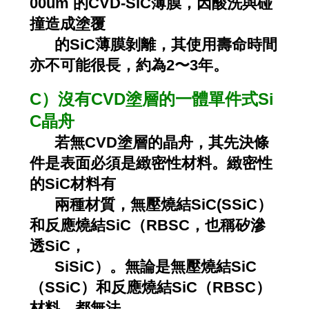
00um 的CVD-SiC薄膜，因酸洗與碰
撞造成塗覆
的SiC薄膜剝離，其使用壽命時間
亦不可能很長，約為2〜3年。
C）沒有CVD塗層的一體單件式Si
C晶舟
若無CVD塗層的晶舟，其先決條
件是表面必須是緻密性材料。緻密性
的SiC材料有
兩種材質，無壓燒結SiC(SSiC）
和反應燒結SiC（RBSC，也稱矽滲
透SiC，
SiSiC）。無論是無壓燒結SiC
（SSiC）和反應燒結SiC（RBSC）
材料，都無法