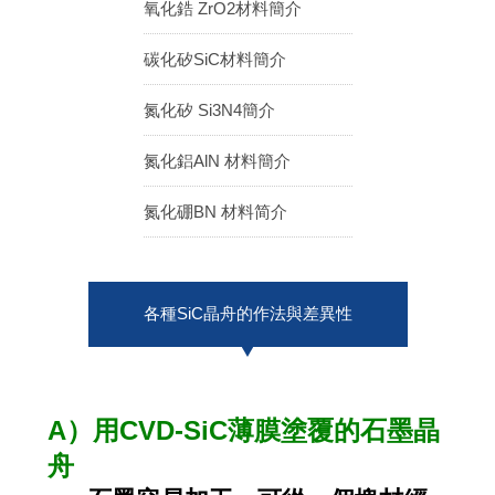
氧化鋯 ZrO2材料簡介
ENGLISH
日本語
碳化矽SiC材料簡介
簡中
繁體
氮化矽 Si3N4簡介
氮化鋁AlN 材料簡介
氮化硼BN 材料简介
各種SiC晶舟的作法與差異性
A）用CVD-SiC薄膜塗覆的石墨晶
舟