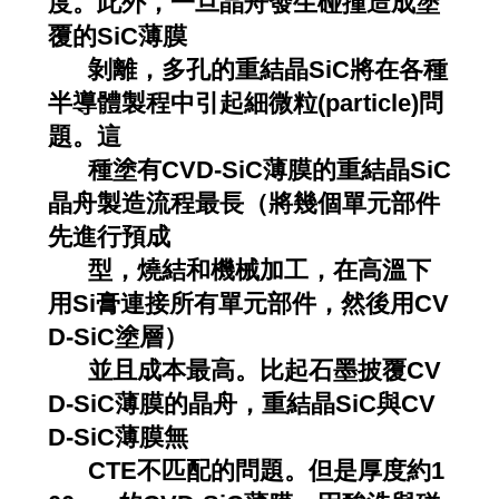
度。此外，一旦晶舟發生碰撞造成塗
覆的SiC薄膜
剝
離，多孔的重結晶SiC將在各種
半導體製程中引起細微粒(particle)問
題。這
種塗
有CVD-SiC薄膜的重結晶SiC
晶舟製造流程最長（將幾個單元部件
先進行預成
型，
燒結和機械加工，在高溫下
用Si膏連接所有單元部件，然後用CV
D-SiC塗層）
並
且成本最高。比起石墨披覆CV
D-SiC薄膜的晶舟，重結晶SiC與CV
D-SiC薄膜無
CTE不匹配的問題。但是厚度約1