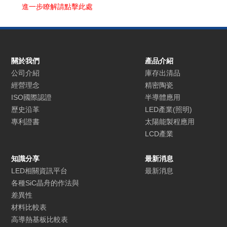
進一步瞭解請點擊此處
關於我們
產品介紹
公司介紹
庫存出清品
經營理念
精密陶瓷
ISO國際認證
半導體應用
歷史沿革
LED產業(照明)
專利證書
太陽能製程應用
LCD產業
知識分享
最新消息
LED相關資訊平台
最新消息
各種SiC晶舟的作法與
差異性
材料比較表
高導熱基板比較表