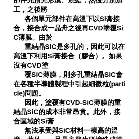
部件先預先形成、燒結，然後分別加
工，之後將
各個單元部件在高溫下以Si膏接
合，接合成一晶舟之後再CVD塗覆Si
C薄膜。由於
重結晶SiC是多孔的，因此可以在
高溫下利用Si膏接合（膠合）。如果
沒有CVD塗
覆SiC薄膜，則多孔重結晶SiC會
在各種半導體製程中引起細微粒(parti
cle)問題。
因此，塗覆有CVD-SiC薄膜的重
結晶SiC的成本非常昂貴。此外，接
合區域的Si膏
無法承受與SiC材料一樣高的溫