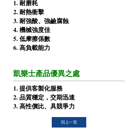
1. 耐磨耗
2. 耐熱衝擊
3. 耐強酸、強鹼腐蝕
4. 機械強度佳
5. 低摩擦係數
6. 高負載能力
凱樂士產品優異之處
1. 提供客製化服務
2. 品質穩定，交期迅速
3. 高性價比、具競爭力