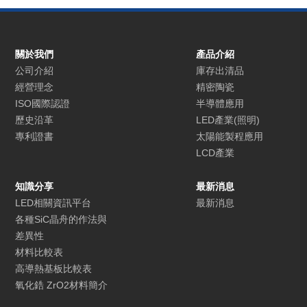
關於我們
產品介紹
公司介紹
庫存出清品
經營理念
精密陶瓷
ISO國際認證
半導體應用
歷史沿革
LED產業(照明)
專利證書
太陽能製程應用
LCD產業
知識分享
最新消息
LED相關資訊平台
最新消息
各種SiC晶舟的作法與
差異性
材料比較表
高導熱基板比較表
氧化鋯 ZrO2材料簡介