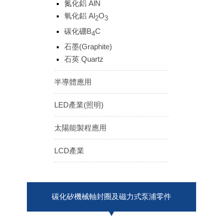
氮化鋁 AlN
ENGLISH
日本語
氧化鋁 Al
O
2
3
簡中
繁體
碳化硼B
C
4
石墨(Graphite)
石英 Quartz
半導體應用
LED產業(照明)
太陽能製程應用
LCD產業
碳化矽機械軸封圈及磁力式泵浦零件