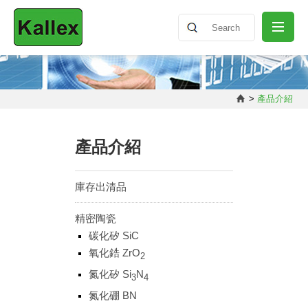
關於我們
>
產品介紹
最新消息
產品介紹
產品介紹
庫存出清品
精密陶瓷
知識分享
碳化矽 SiC
氧化鋯 ZrO
2
聯絡我們
氮化矽 Si
N
3
4
氮化硼 BN