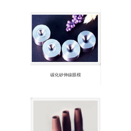
碳化矽伸線眼模