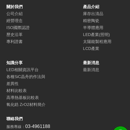
關於我們
產品介紹
公司介紹
庫存出清品
經營理念
精密陶瓷
ISO國際認證
半導體應用
歷史沿革
LED產業(照明)
專利證書
太陽能製程應用
LCD產業
知識分享
最新消息
LED相關資訊平台
最新消息
各種SiC晶舟的作法與
差異性
材料比較表
高導熱基板比較表
氧化鋯 ZrO2材料簡介
聯絡我們
03-4961188
服務專線：