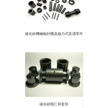
碳化矽機械軸封圈及磁力式泵浦零件
碳化矽模仁與套筒