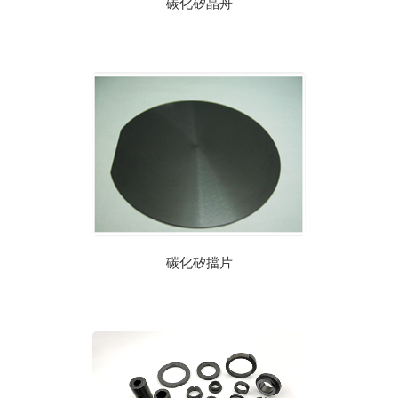
碳化矽晶舟
碳化矽擋片