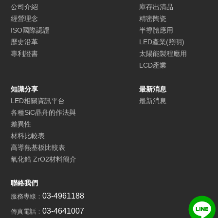
公司介紹
庫存出清品
經營理念
精密陶瓷
ISO國際認證
半導體應用
歷史沿革
LED產業(照明)
專利證書
太陽能製程應用
LCD產業
知識分享
最新消息
LED相關資訊平台
最新消息
各種SiC晶舟的作法與
差異性
材料比較表
高導熱基板比較表
氧化鋯 ZrO2材料簡介
聯絡我們
03-4961188
服務專線：
03-4641007
傳真電話：