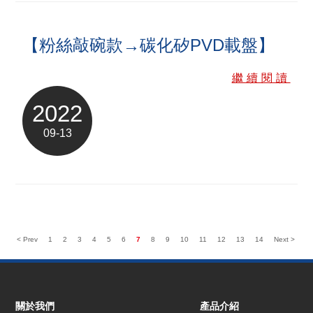
【粉絲敲碗款→碳化矽PVD載盤】
繼續閱讀
2022
09-13
< Prev
1
2
3
4
5
6
7
8
9
10
11
12
13
14
Next >
關於我們
產品介紹