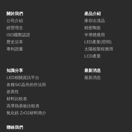
關於我們
產品介紹
公司介紹
庫存出清品
經營理念
精密陶瓷
ISO國際認證
半導體應用
歷史沿革
LED產業(照明)
專利證書
太陽能製程應用
LCD產業
知識分享
最新消息
LED相關資訊平台
最新消息
各種SiC晶舟的作法與
差異性
材料比較表
高導熱基板比較表
氧化鋯 ZrO2材料簡介
聯絡我們