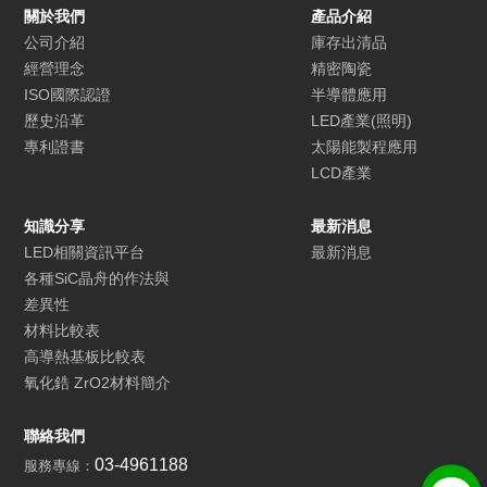
關於我們
產品介紹
公司介紹
庫存出清品
經營理念
精密陶瓷
ISO國際認證
半導體應用
歷史沿革
LED產業(照明)
專利證書
太陽能製程應用
LCD產業
知識分享
最新消息
LED相關資訊平台
最新消息
各種SiC晶舟的作法與
差異性
材料比較表
高導熱基板比較表
氧化鋯 ZrO2材料簡介
聯絡我們
03-4961188
服務專線：