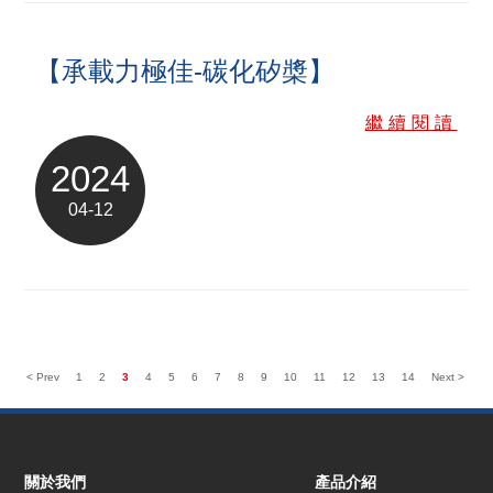
【承載力極佳-碳化矽槳】
繼續閱讀
2024
04-12
< Prev
1
2
3
4
5
6
7
8
9
10
11
12
13
14
Next >
關於我們
產品介紹