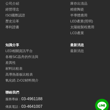
公司介紹
庫存出清品
經營理念
精密陶瓷
ISO國際認證
半導體應用
歷史沿革
LED產業(照明)
專利證書
太陽能製程應用
LCD產業
知識分享
最新消息
LED相關資訊平台
最新消息
各種SiC晶舟的作法與
差異性
材料比較表
高導熱基板比較表
氧化鋯 ZrO2材料簡介
聯絡我們
03-4961188
服務專線：
03-4641007
傳真電話：