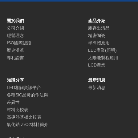
關於我們
產品介紹
公司介紹
庫存出清品
經營理念
精密陶瓷
ISO國際認證
半導體應用
歷史沿革
LED產業(照明)
專利證書
太陽能製程應用
LCD產業
知識分享
最新消息
LED相關資訊平台
最新消息
各種SiC晶舟的作法與
差異性
材料比較表
高導熱基板比較表
氧化鋯 ZrO2材料簡介