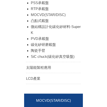
PSS承載盤
ENGLISH
日本語
RTP承載盤
簡中
繁體
MOCVD(STAR/DISC)
凸點式載盤
微結構設計化碳化矽材料-Super
K
PVD承載盤
碳化矽研磨載盤
陶瓷手臂
SiC chuck(碳化矽真空吸盤)
太陽能製程應用
LCD產業
MOCVD(STAR/DISC)