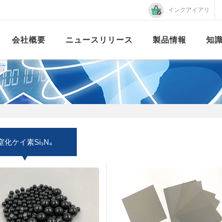
インクアイアリ
会社概要
ニュースリリース
製品情報
知
窒化ケイ素Si₃N₄