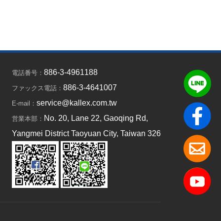
886-3-4961188
電話番号：
886-3-4641007
ファックス電話：
service@kallex.com.tw
E-mail：
No. 20, Lane 22, Gaoqing Rd,
営業本部：
Yangmei District Taoyuan City, Taiwan 326