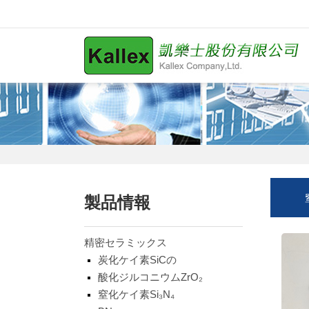
製品情報
精密セラミックス
炭化ケイ素SiCの
酸化ジルコニウムZrO₂
窒化ケイ素Si₃N₄