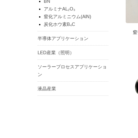
BN
アルミナAL₂O₃
窒化アルミニウム(AlN)
炭化ホウ素B₄C
窒
半導体アプリケーション
LED産業（照明）
ソーラープロセスアプリケーショ
ン
液晶産業