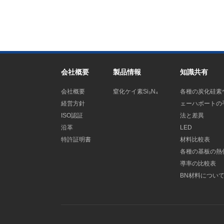
会社概要
製品情報
知識共有
会社概要
窒化ケイ素Si₃N₄
各種の炭化硅素
経営方針
ェーハボートの
ISO認証
法と差異
沿革
LED
特許証明書
材料比較表
各種の基板の熱
導率の比較表
BN材料につい