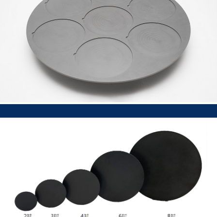
炭化珪素プラテン
SiCチャック