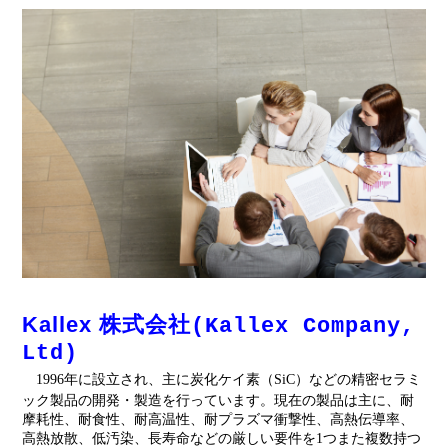
ENGLISH
日本語
簡中
繁體
Kallex 株式会社
(Kallex Company,
Ltd)
1996年に設立され、主に炭化ケイ素（SiC）などの精密セラミ
ック製品の開発・製造を行っています。現在の製品は主に、耐
摩耗性、耐食性、耐高温性、耐プラズマ衝撃性、高熱伝導率、
高熱放散、低汚染、長寿命などの厳しい要件を1つまた複数持つ