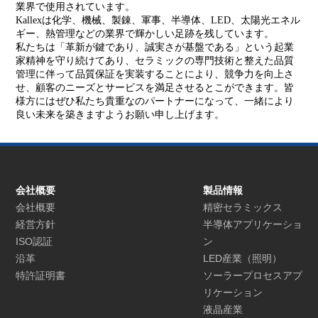
業界で使用されています。
Kallexは化学、機械、製錬、軍事、半導体、LED、太陽光エネル
ギー、熱管理などの業界で輝かしい足跡を残しています。
私たちは「革新が鍵であり、誠実さが基盤である」という起業
家精神を守り続けてあり、セラミックの専門技術と整えた品質
管理に伴って品質保証を実装することにより、競争力を向上さ
せ、顧客のニーズとサービスを満足させるとこができます。皆
様方にはぜひ私たち貴重なのパートナーになって、一緒により
良い未来を築きますようお願い申し上げます。
会社概要
製品情報
会社概要
精密セラミックス
経営方針
半導体アプリケーショ
ISO認証
ン
沿革
LED産業（照明）
特許証明書
ソーラープロセスアプ
リケーション
液晶産業