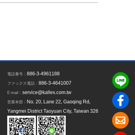
886-3-4961188
電話番号：
886-3-4641007
ファックス電話：
service@kallex.com.tw
E-mail：
No. 20, Lane 22, Gaoqing Rd,
営業本部：
Yangmei District Taoyuan City, Taiwan 326