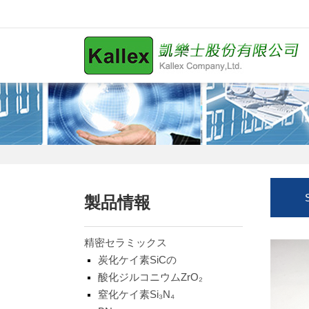
製品情報
精密セラミックス
炭化ケイ素SiCの
酸化ジルコニウムZrO₂
窒化ケイ素Si₃N₄