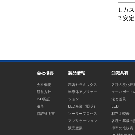
1.カ
2.安
会社概要
製品情報
知識共有
会社概要
精密セラミックス
各種の炭化硅
経営方針
半導体アプリケー
ェーハボート
ISO認証
ション
法と差異
沿革
LED産業（照明）
LED
特許証明書
ソーラープロセス
材料比較表
アプリケーション
各種の基板の
液晶産業
導率の比較表