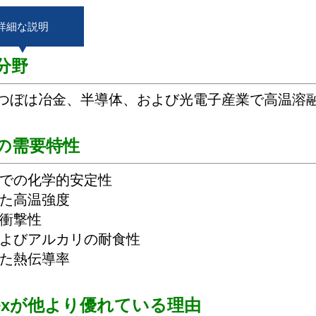
詳細な説明
分野
Cるつぼは冶金、半導体、および光電子産業で高温溶
の需要特性
温での化学的安定性
れた高温強度
熱衝撃性
酸およびアルカリの耐食性
れた熱伝導率
llexが他より優れている理由