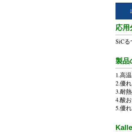
応用
Si
製品
1.高
2.優
3.耐
4.
5.優
Ka