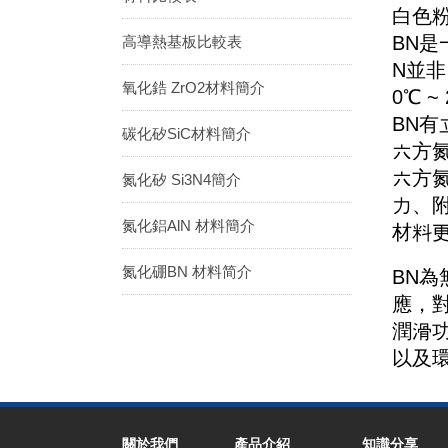
白色
BN
高導熱基板比較表
N並非
氧化鋯 ZrO2材料簡介
0℃ ~
BN有
碳化矽SiC材料簡介
六方
六方氮
氮化矽 Si3N4簡介
力、
氮化鋁AlN 材料簡介
材料
氮化硼BN 材料简介
BN
應，
潤滑
以及
關於我們
產品介紹
知識分享