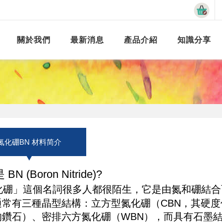
關於我們
最新消息
產品介紹
知識分享
氮化硼BN 材料简介
BN (Boron Nitride)?
化硼」這個名詞很多人都很陌生，它是由氮和硼結合
通常有三種晶型結構：立方型氮化硼（CBN，其硬
的鑽石）、密排六方氮化硼（WBN），而具有石墨