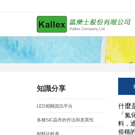
知識分享
什麼是 
LED相關資訊平台
「
氮
各種SiC晶舟的作法與差異性
料，
俗稱
材料比較表