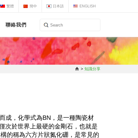
繁體
簡中
日本語
ENGLISH
聯絡我們
>
知識分享
而成，化學式為BN，是一種陶瓷材
度僅次於世界上最硬的金剛石，也就是
結構的稱為六方片狀氮化硼，是常見的