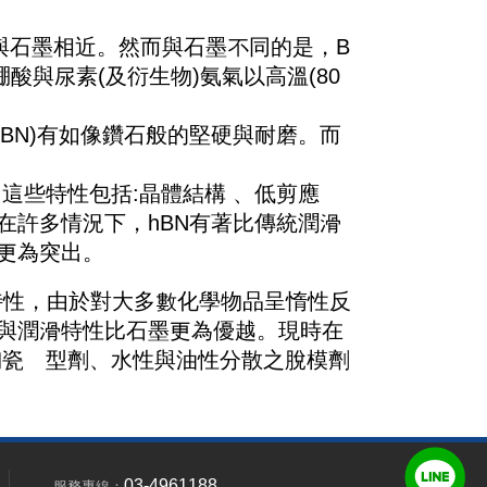
與石墨相近。然而與石墨不同的是，B
與尿素(及衍生物)氨氣以高溫(80
BN)有如像鑽石般的堅硬與耐磨。而
。這些特性包括:晶體結構 、低剪應
在許多情況下，hBN有著比傳統潤滑
上更為突出。
特性，由於對大多數化學物品呈惰性反
與潤滑特性比石墨更為優越。現時在
陶瓷離型劑、水性與油性分散之脫模劑
03-4961188
服務專線：