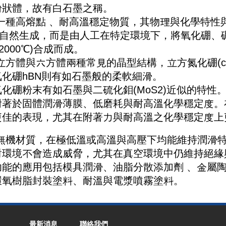
粉狀體，故有白石墨之稱。
是一種高熔點 、耐高溫穩定物質，其物理與化學特性
自然生成，而是由人工在特定環境下，將氧化硼、硼酸
 2000℃)合成而成。
立方體與六方體兩種常見的晶型結構，立方氮化硼(c
氮化硼hBN則有如石墨般的柔軟細滑。
化硼粉末有如石墨與二硫化鉬(MoS2)近似的特性
附著於固體潤滑薄膜、低磨耗與耐高溫化學穩定度。
更佳的表現，尤其在附著力與耐高溫之化學穩定度
為無機材質，在極低溫或高溫與高壓下均能維持潤滑
對環境不會造成威脅，尤其在真空環境中仍維持絕緣
功能的應用包括模具潤滑、油脂分散添加劑 、金屬
環氧樹脂封裝塗料、耐溫與電漿噴霧塗料。
最新消息
聯絡我們