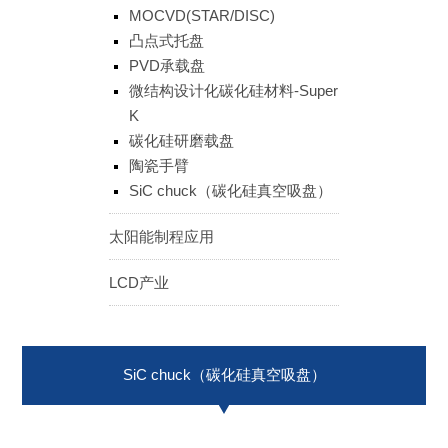
MOCVD(STAR/DISC)
ENGLISH
日本語
凸点式托盘
簡中
繁體
PVD承载盘
微结构设计化碳化硅材料-Super
K
碳化硅研磨载盘
陶瓷手臂
SiC chuck（碳化硅真空吸盘）
太阳能制程应用
LCD产业
SiC chuck（碳化硅真空吸盘）