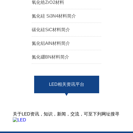
氧化锆ZrO2材料
ENGLISH
日本語
氮化硅 Si3N4材料简介
簡中
繁體
碳化硅SiC材料简介
氮化铝AlN材料简介
氮化硼BN材料简介
LED相关资讯平台
关于LED资讯，知识，新闻，交流，可至下列网址搜寻