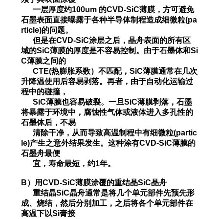
一层厚度约100um 的CVD-SiC薄膜，
方可避免
石墨表面直接曝露于各种半导体制程造成细微粒(pa
rticle)的问题。
但是在CVD-SiC涂层之后，晶舟表面的所有区
域的SiC薄膜的厚度是不容易
控制。由于石墨体和Si
C薄膜之间的
CTE(
热膨胀系数）不匹配，SiC薄膜通常在几次
升降温使用后容易剥落。再者，由于自动化运输过
程中的碰撞，
SiC
薄
膜也容易破裂。一旦SiC薄膜剥落，石墨
将暴露于环境中，腐蚀性气体或液体进入多孔性的
石墨体后，不易
清
除干净
，从而导致高温制程中有细微粒
(partic
le)产生之意外结果发生。这种涂有CVD-SiC薄膜的
石墨舟最便
宜，
寿命最短
，约1年。
B）用CVD-SiC薄膜涂覆的重结晶SiC晶舟
重结晶SiC晶舟通常是将几个单元部件先预先形
成、烧结，然后分别加工，之后将各个单元部件在
高温下以Si膏接