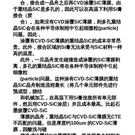
合，
接合成一晶舟之后再CVD涂覆SiC
薄
膜。由
于重结晶SiC是多孔的，因此可以在高温下利用Si膏
接合（胶
合）。
如果没
有CVD涂覆SiC薄膜，则多孔重结
晶SiC会在各种半导体制程中引起细
微粒
(particle)
问题。因此，
涂覆有
CVD-SiC薄
膜的重结晶SiC的成本非常昂
贵。此外，接合区域的Si膏无法承受与SiC材料一样
高的温度。
此外，一
旦晶
舟发生
碰撞
造成涂覆的SiC薄膜剥
离，多孔的重结晶SiC将在各种半导体制程中引起
细微粒
(particle)问题。
这种涂有CVD-SiC
薄膜的重结
晶SiC晶舟制
造流程最长
（将几个单元部件先进行
预成型，烧结
和机械加工，在高温
下用Si膏连接所有单元
部
件，然后用CVD-SiC涂层）并且成本最高。比起石
墨披覆
CVD-SiC
薄膜
的晶舟，重结晶
SiC与CVD-SiC薄膜无CTE
不匹配的问题。但是厚度约100um 的CVD-SiC薄
膜，因酸洗与碰