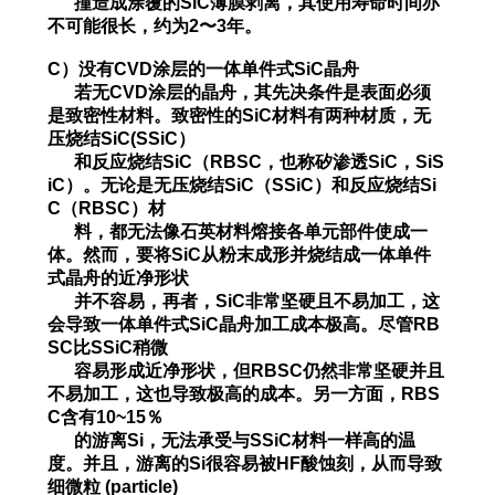
撞造成涂覆的SiC薄
膜剥离，
其
使用寿命时间亦
不可
能很长，约为2〜3年。
C）没有CVD涂层的一体单件式SiC晶舟
若无CVD涂层的晶舟，其先决条件是表面必须
是致密性材料。致密性的SiC材料有两种材质，无
压烧结SiC(SSiC）
和反
应烧结SiC（RBSC，也称矽渗透
SiC，SiS
iC）。无论是无压烧结SiC（SSiC）和反应烧结Si
C（RBSC）材
料，
都无法像
石英材料熔接各单元部件使成一
体。然而，要将SiC从粉末
成
形并烧结成
一体单件
式晶舟的近净形状
并不
容易，再者，
SiC非常坚硬且不易加工，这
会导致一体单件式SiC晶舟加工成本极高。尽管RB
SC比SSiC稍
微
容
易形
成近净形状，但RBSC
仍然非常坚硬并且
不易加工，这也导致极高的成本。另一方面，RBS
C含有10~15％
的游离Si
，无法承受与SSiC材料一
样高的
温
度。并且，游离的
Si很容易被HF酸蚀刻，从而导致
细微粒 (particle)