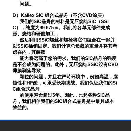
问题。
D）Kallex SiC 组合式晶舟（不含CVD涂层）
我们的SiC晶舟的材料是无压烧结SiC（SSi
C），纯度为99.675％。我们将各单元部件先成
形、烧结和研磨加工，
然后利用
SSiC螺丝和螺栓将它们组合在
一起并
以SSiC插销固定。我们计算总负载的重量并将其考
虑在内，其装载
能
力将远高于您的需
求。我们的SiC晶舟的强度
是不会成为问题的。此外，无压烧结SSiC没有CVD
薄膜剥落导致
颗粒
的问题，并且在严苛环境中，
例如高温，腐
蚀性和HF酸，可承受长期挑战。我们保证我们的Si
C组合式
晶舟
的使用
寿命超过5年。因此，比起各种SiC晶
舟
，我们相信我们的SiC组合式晶舟是中最具成本
效益的。