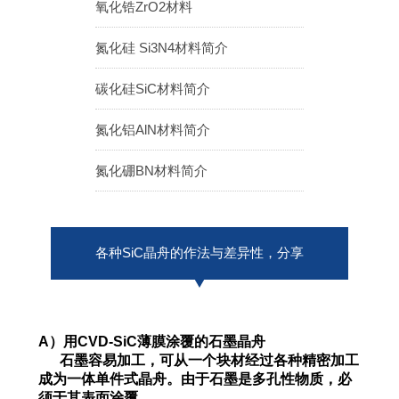
氧化锆ZrO2材料
ENGLISH
日本語
氮化硅 Si3N4材料简介
簡中
繁體
碳化硅SiC材料简介
氮化铝AlN材料简介
氮化硼BN材料简介
各种SiC晶舟的作法与差异性，分享
A）用CVD-SiC薄膜涂覆的石墨晶舟
石墨容易加工，可从一个块材经过各种精密加工
成为一体单件式晶舟。由于石墨是多孔性物质，必
须于其表面涂覆