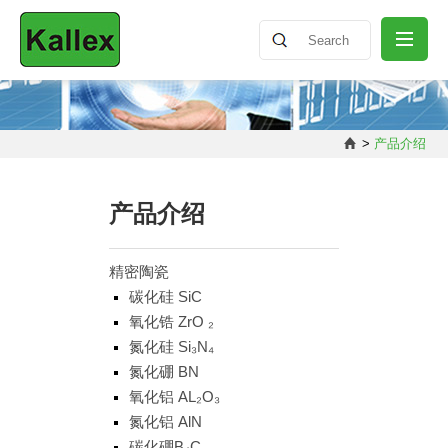
公司介绍
>
产品介绍
最新消息
产品介绍
产品介绍
精密陶瓷
碳化硅 SiC
氧化锆 ZrO ₂
知识分享
氮化硅 Si₃N₄
氮化硼 BN
联络我们
氧化铝 AL₂O₃
氮化铝 AlN
碳化硼B₄C