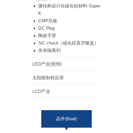
微结构设计化碳化硅材料-Super
ENGLISH
日本語
K
簡中
繁體
CMP压板
DC Plug
陶瓷手臂
SiC chuck（碳化硅真空吸盘）
奈米隔离剂
LED产业(照明)
太阳能制程应用
LCD产业
晶舟(Boat)