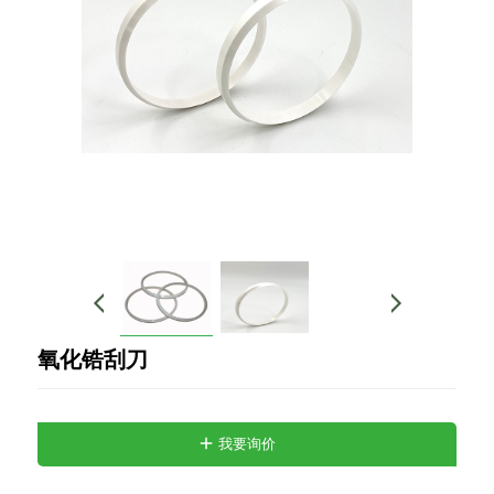
氧化锆刮刀
我要询价