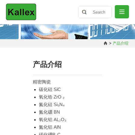
公司介绍
>
产品介绍
最新消息
产品介绍
产品介绍
精密陶瓷
碳化硅 SiC
氧化锆 ZrO ₂
知识分享
氮化硅 Si₃N₄
氮化硼 BN
联络我们
氧化铝 AL₂O₃
氮化铝 AlN
碳化硼B₄C